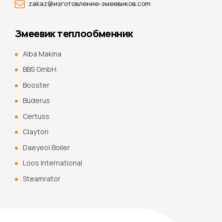
zakaz@изготовление-змеевиков.com
Змеевик теплообменник
Alba Makina
BBS GmbH
Booster
Buderus
Certuss
Clayton
Daeyeol Boiler
Loos International
Steamrator